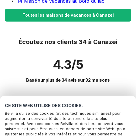
14 Maison de vacances au bord du lac
Toutes les maisons de vacances à Canazei
Écoutez nos clients 34 à Canazei
4.3/5
Basé sur plus de 34 avis sur 32 maisons
Destinations les plus populaires pour les
CE SITE WEB UTILISE DES COOKIES.
vacances
Belvilla utilise des cookies (et des techniques similaires) pour
augmenter la convivialité du site et rendre le site plus
personnel. Avec ces cookies Belvilla et des tiers peuvent vous
Villes offrant les meilleures commodités pour les vacances
suivre sur et peut-être aussi en dehors de notre site Web, pour
ajuster les publicités à vos intérêts et pour vous permettre de
Maison de vacances au bord du lac val-maria-pur