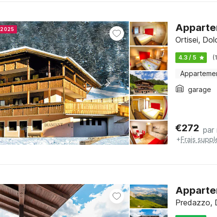
Appartem
r 2025
Ortisei, Do
4.3 / 5
(
Apparteme
garage
€
272
par 
+
Frais supp
Apparte
Predazzo, D