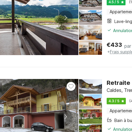
4.5 / 5
(
Apparteme
Lave-lin
Annulatio
€
433
par
+
Frais supp
Retraite
Caldes, Tre
4.3 / 5
(
Apparteme
Bain à bu
Annulatio