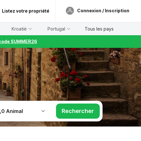
Connexion / Inscription
Listez votre propriété
Kroatië
Portugal
Tous les pays
le code SUMMER26
Rechercher
,
0 Animal