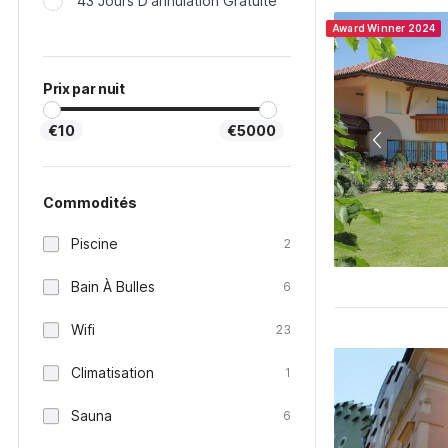
43 Jours D'annulation Gratuite
Award Winner 2024
Prix par nuit
€10
€5000
Commodités
Piscine
2
Bain À Bulles
6
Wifi
23
Climatisation
1
Sauna
6