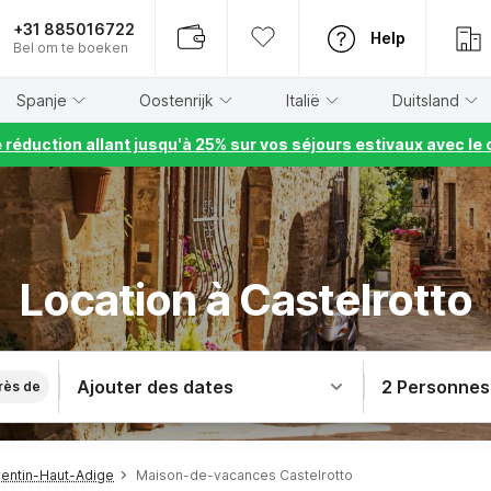
+31 885016722
Help
Bel om te boeken
Spanje
Oostenrijk
Italië
Duitsland
e réduction allant jusqu'à 25% sur vos séjours estivaux avec 
Location à Castelrotto
Ajouter des dates
2 Personnes
rès de
entin-Haut-Adige
Maison-de-vacances Castelrotto