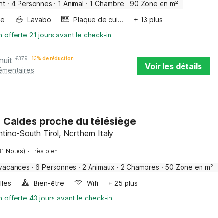
nt
·
4 Personnes
·
1 Animal
·
1 Chambre
·
90 Zone en m²
ge
Lavabo
Plaque de cuisson
+ 13 plus
n offerte 21 jours avant le check-in
nuit
€
379
13% de réduction
Voir les détails
lémentaires
 Caldes proche du télésiège
ntino-South Tirol, Northern Italy
·
31 Notes)
Très bien
 vacances
·
6 Personnes
·
2 Animaux
·
2 Chambres
·
50 Zone en m²
lles
Bien-être
Wifi
+ 25 plus
n offerte 43 jours avant le check-in