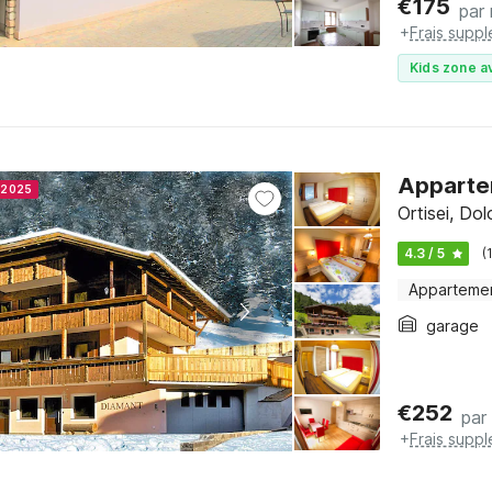
€
175
par 
+
Frais supp
Kids zone a
Appartem
r 2025
Ortisei, Do
4.3 / 5
(
Apparteme
garage
€
252
par 
+
Frais supp