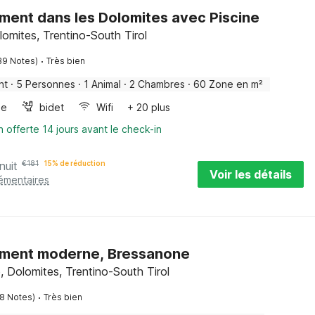
ent dans les Dolomites avec Piscine
omites, Trentino-South Tirol
·
39 Notes)
Très bien
nt
·
5 Personnes
·
1 Animal
·
2 Chambres
·
60 Zone en m²
ge
bidet
Wifi
+ 20 plus
n offerte 14 jours avant le check-in
nuit
€
181
15% de réduction
Voir les détails
lémentaires
ment moderne, Bressanone
 Dolomites, Trentino-South Tirol
·
28 Notes)
Très bien