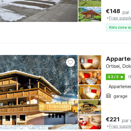
€
148
par 
+
Frais supp
Kids zone a
Appartem
Ortisei, Do
4.3 / 5
(
Apparteme
garage
€
221
par 
+
Frais supp