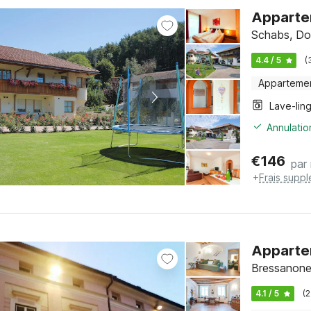
Appartem
Schabs, Dol
4.4 / 5
(
Apparteme
Lave-lin
Annulatio
€
146
par 
+
Frais supp
Apparte
Bressanone,
4.1 / 5
(