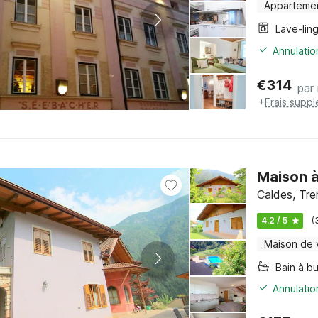
Apparteme
Lave-lin
Annulatio
€
314
par 
+
Frais supp
Maison à
Caldes, Tre
4.2 / 5
(
Maison de
Bain à bu
Annulatio