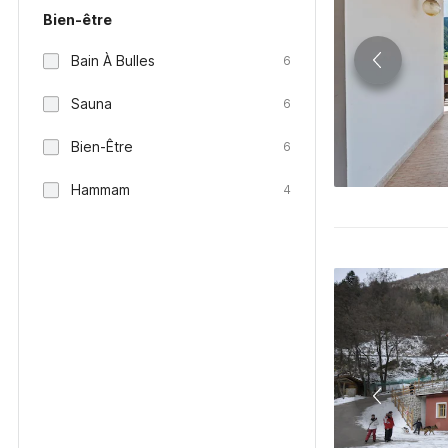
Bien-être
Bain À Bulles
6
Sauna
6
Bien-Être
6
Hammam
4