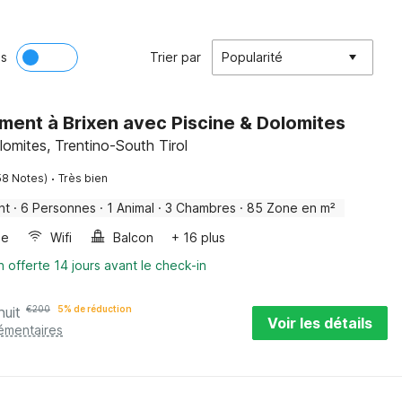
ès
Trier par
Popularité
ent à Brixen avec Piscine & Dolomites
omites, Trentino-South Tirol
·
58 Notes)
Très bien
nt
·
6 Personnes
·
1 Animal
·
3 Chambres
·
85 Zone en m²
ge
Wifi
Balcon
+ 16 plus
n offerte 14 jours avant le check-in
nuit
€
200
5% de réduction
Voir les détails
lémentaires