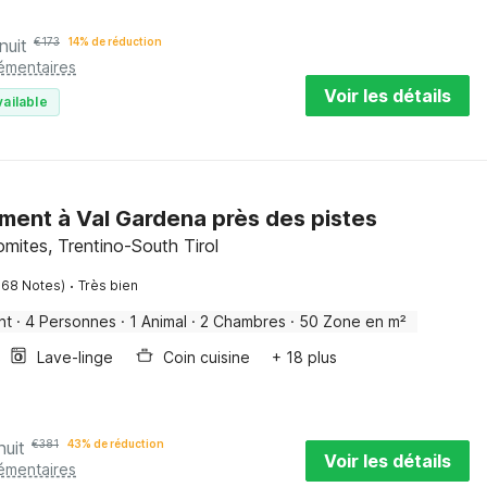
nuit
€
173
14% de réduction
lémentaires
Voir les détails
vailable
ent à Val Gardena près des pistes
lomites, Trentino-South Tirol
·
168 Notes)
Très bien
nt
·
4 Personnes
·
1 Animal
·
2 Chambres
·
50 Zone en m²
Lave-linge
Coin cuisine
+ 18 plus
nuit
€
381
43% de réduction
Voir les détails
lémentaires