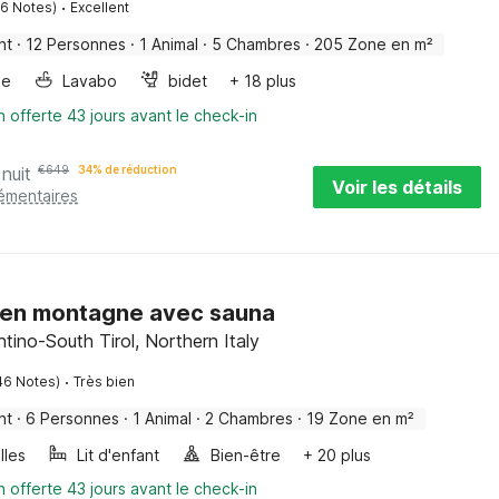
·
16 Notes)
Excellent
nt
·
12 Personnes
·
1 Animal
·
5 Chambres
·
205 Zone en m²
ge
Lavabo
bidet
+ 18 plus
n offerte 43 jours avant le check-in
 nuit
€
649
34% de réduction
Voir les détails
lémentaires
 en montagne avec sauna
ntino-South Tirol, Northern Italy
·
46 Notes)
Très bien
nt
·
6 Personnes
·
1 Animal
·
2 Chambres
·
19 Zone en m²
lles
Lit d'enfant
Bien-être
+ 20 plus
n offerte 43 jours avant le check-in