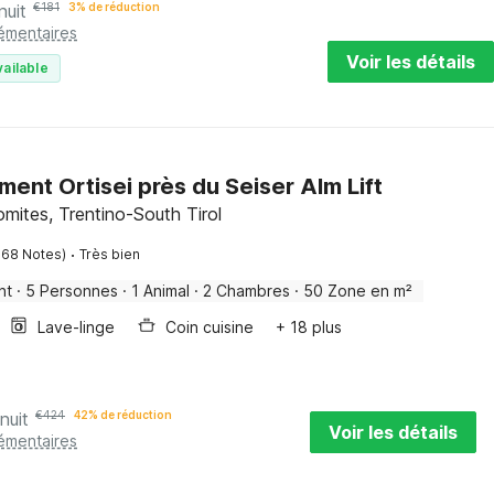
nuit
€
181
3% de réduction
lémentaires
Voir les détails
vailable
ent Ortisei près du Seiser Alm Lift
lomites, Trentino-South Tirol
·
168 Notes)
Très bien
nt
·
5 Personnes
·
1 Animal
·
2 Chambres
·
50 Zone en m²
Lave-linge
Coin cuisine
+ 18 plus
nuit
€
424
42% de réduction
Voir les détails
lémentaires