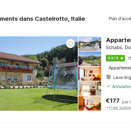
ents dans Castelrotto, Italie
Plan d'acc
Appartem
Schabs, Dol
4.3 / 5
(
Apparteme
Lave-lin
Annulatio
€
177
par 
+
Frais supp