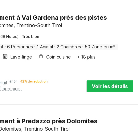
ent à Val Gardena près des pistes
lomites, Trentino-South Tirol
·
168 Notes)
Très bien
nt
·
6 Personnes
·
1 Animal
·
2 Chambres
·
50 Zone en m²
Lave-linge
Coin cuisine
+ 18 plus
nuit
€
454
42% de réduction
Voir les détails
lémentaires
ment à Predazzo près Dolomites
olomites, Trentino-South Tirol