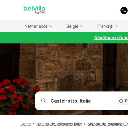
WIZARD MEMBER
Netherlands
België
Frankrijk
Bénéficiez d'un
P
Home
Maison-de-vacances Italie
Maison-de-vacances Tr