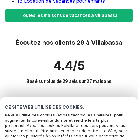
18 Location de vacances pour enfants
Toutes les maisons de vacances à Villabassa
Écoutez nos clients 29 à Villabassa
4.4/5
Basé sur plus de 29 avis sur 27 maisons
Destinations les plus populaires pour les
CE SITE WEB UTILISE DES COOKIES.
vacances
Belvilla utilise des cookies (et des techniques similaires) pour
augmenter la convivialité du site et rendre le site plus
personnel. Avec ces cookies Belvilla et des tiers peuvent vous
Villes offrant les meilleures commodités pour les vacances
suivre sur et peut-être aussi en dehors de notre site Web, pour
ajuster les publicités à vos intérêts et pour vous permettre de
Maison de vacances au bord du lac val-maria-pur