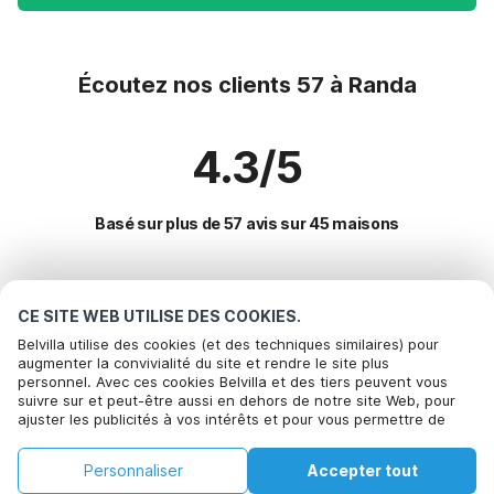
Écoutez nos clients 57 à Randa
4.3/5
Basé sur plus de 57 avis sur 45 maisons
Destinations les plus populaires pour les
CE SITE WEB UTILISE DES COOKIES.
vacances
Belvilla utilise des cookies (et des techniques similaires) pour
augmenter la convivialité du site et rendre le site plus
personnel. Avec ces cookies Belvilla et des tiers peuvent vous
Villes offrant les meilleures commodités pour les vacances
suivre sur et peut-être aussi en dehors de notre site Web, pour
ajuster les publicités à vos intérêts et pour vous permettre de
Maison de vacances en station de ski orsieres
Commodités populaires pour les vacances en Randa
partager des informations via les médias sociaux. En cliquant sur
Maison de vacances en station de ski champery
Accepter, vous acceptez de le faire. Plus d'informations peuvent
Maison de vacances en station de ski
Personnaliser
Accepter tout
être trouvées dans notre
Villes populaires pour les vacances en Valais
politique de cookie
.
Maison de vacances en station de ski val-dilliez