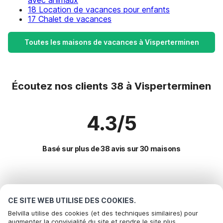
avec animaux
18 Location de vacances pour enfants
17 Chalet de vacances
Toutes les maisons de vacances à Visperterminen
Écoutez nos clients 38 à Visperterminen
4.3/5
Basé sur plus de 38 avis sur 30 maisons
Destinations les plus populaires pour les
vacances
CE SITE WEB UTILISE DES COOKIES.
Belvilla utilise des cookies (et des techniques similaires) pour
augmenter la convivialité du site et rendre le site plus
Villes offrant les meilleures commodités pour les vacances