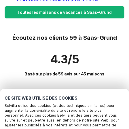
Toutes les maisons de vacances à Saas-Grund
Écoutez nos clients 59 à Saas-Grund
4.3/5
Basé sur plus de 59 avis sur 45 maisons
Destinations les plus populaires pour les
CE SITE WEB UTILISE DES COOKIES.
vacances
Belvilla utilise des cookies (et des techniques similaires) pour
augmenter la convivialité du site et rendre le site plus
personnel. Avec ces cookies Belvilla et des tiers peuvent vous
Villes offrant les meilleures commodités pour les vacances
Appelez pour réserver
suivre sur et peut-être aussi en dehors de notre site Web, pour
ajuster les publicités à vos intérêts et pour vous permettre de
Maison de vacances en station de ski orsieres
Commodités populaires pour les vacances en Saas-grund