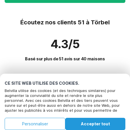
Écoutez nos clients 51 à Törbel
4.3/5
Basé sur plus de 51 avis sur 40 maisons
Destinations les plus populaires pour les
CE SITE WEB UTILISE DES COOKIES.
vacances
Belvilla utilise des cookies (et des techniques similaires) pour
augmenter la convivialité du site et rendre le site plus
personnel. Avec ces cookies Belvilla et des tiers peuvent vous
Villes offrant les meilleures commodités pour les vacances
suivre sur et peut-être aussi en dehors de notre site Web, pour
ajuster les publicités à vos intérêts et pour vous permettre de
Maison de vacances en station de ski orsieres
Commodités populaires pour les vacances en Torbel
partager des informations via les médias sociaux. En cliquant sur
Maison de vacances en station de ski champery
Accepter, vous acceptez de le faire. Plus d'informations peuvent
Maison de vacances en station de ski
Personnaliser
Accepter tout
être trouvées dans notre
Villes populaires pour les vacances en Valais
politique de cookie
.
Maison de vacances en station de ski val-dilliez