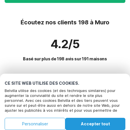
Écoutez nos clients 198 à Muro
4.2/5
Basé sur plus de 198 avis sur 191 maisons
Destinations les plus populaires pour les
CE SITE WEB UTILISE DES COOKIES.
vacances
Belvilla utilise des cookies (et des techniques similaires) pour
augmenter la convivialité du site et rendre le site plus
personnel. Avec ces cookies Belvilla et des tiers peuvent vous
Villes offrant les meilleures commodités pour les vacances
Appelez pour réserver
suivre sur et peut-être aussi en dehors de notre site Web, pour
ajuster les publicités à vos intérêts et pour vous permettre de
Location de vacances pour enfants sencelles
Commodités populaires pour les vacances en Muro
partager des informations via les médias sociaux. En cliquant sur
Location de vacances pour enfants porreres
Accepter, vous acceptez de le faire. Plus d'informations peuvent
Location de vacances pour enfants
Personnaliser
Accepter tout
être trouvées dans notre
Villes populaires pour les vacances en Majorque
politique de cookie
.
Location de vacances pour enfants lloret-de-vistalegre