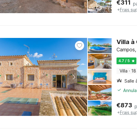
€
311
p
+
Frais su
Villa 
Campos, 
4.7 / 5
Villa
·
18
Salle
Annula
€
873
p
+
Frais su