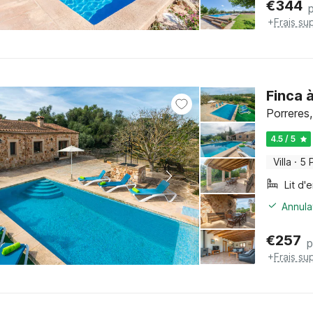
€
344
+
Frais su
Finca 
Porreres,
4.5 / 5
Villa
·
5 
Lit d'
Annula
€
257
p
+
Frais su