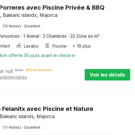
à Porreres avec Piscine Privée & BBQ
, Balearic islands, Majorca
·
(15 Notes)
Excellent
Personnes
·
1 Animal
·
2 Chambres
·
22 Zone en m²
enfant
Lavabo
Piscine
+ 18 plus
tion offerte 30 jours avant le check-in
ar nuit
€
226
29% de réduction
Voir les détails
pplémentaires
à Felanitx avec Piscine et Nature
 Balearic islands, Majorca
·
(11 Notes)
Excellent