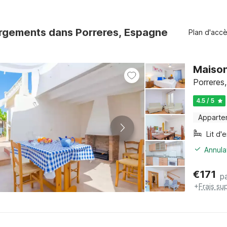
rgements dans Porreres, Espagne
Plan d'acc
Maison
Porreres,
4.5 / 5
Apparte
Lit d'
Annula
€
171
pa
+
Frais su