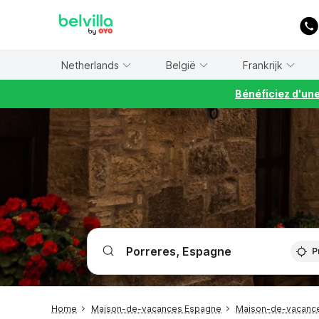
WIZARD MEMBER
Netherlands
België
Frankrijk
Bénéficiez d'un
P
Home
Maison-de-vacances Espagne
Maison-de-vacanc