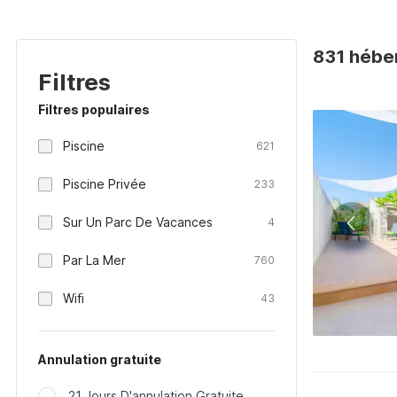
831 hébe
Filtres
Filtres populaires
Piscine
621
Piscine Privée
233
Sur Un Parc De Vacances
4
Par La Mer
760
Wifi
43
Annulation gratuite
21 Jours D'annulation Gratuite