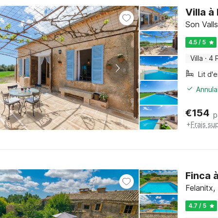
Villa 
Son Valls
4.5 / 5
Villa
·
4 
Lit d'
Annula
€
154
p
+
Frais su
Finca 
Felanitx,
4.7 / 5