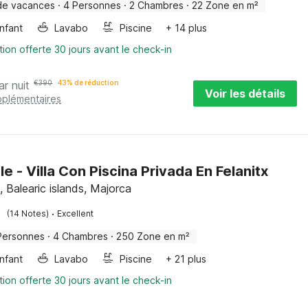
de vacances
·
4 Personnes
·
2 Chambres
·
22 Zone en m²
enfant
Lavabo
Piscine
+ 14 plus
tion offerte 30 jours avant le check-in
ar nuit
€
390
43% de réduction
Voir les détails
pplémentaires
le - Villa Con Piscina Privada En Felanitx
, Balearic islands, Majorca
·
(14 Notes)
Excellent
Personnes
·
4 Chambres
·
250 Zone en m²
enfant
Lavabo
Piscine
+ 21 plus
tion offerte 30 jours avant le check-in