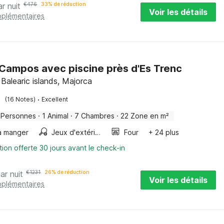
ar nuit
€
476
33% de réduction
Voir les détails
pplémentaires
à Campos avec piscine près d'Es Trenc
Balearic islands, Majorca
·
(16 Notes)
Excellent
 Personnes
·
1 Animal
·
7 Chambres
·
22 Zone en m²
 à manger
Jeux d'extérieur
Four
+ 24 plus
tion offerte 30 jours avant le check-in
ar nuit
€
1231
26% de réduction
Voir les détails
pplémentaires