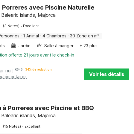
à Porreres avec Piscine Naturelle
 Balearic islands, Majorca
·
(3 Notes)
Excellent
Personnes
·
1 Animal
·
4 Chambres
·
30 Zone en m²
ats
Jardin
Salle à manger
+ 23 plus
tion offerte 21 jours avant le check-in
ar nuit
€
545
34% de réduction
Voir les détails
pplémentaires
 à Porreres avec Piscine et BBQ
 Balearic islands, Majorca
·
(15 Notes)
Excellent