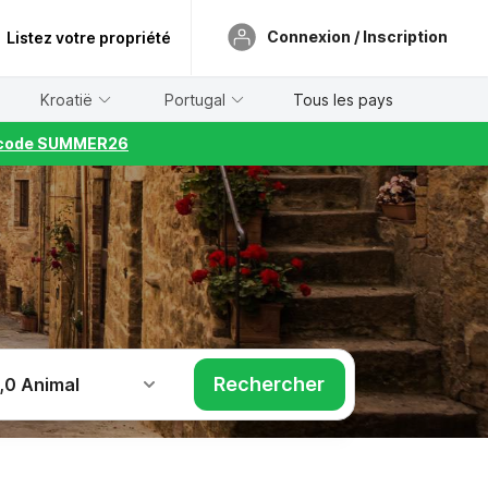
Connexion / Inscription
Listez votre propriété
Kroatië
Portugal
Tous les pays
le code SUMMER26
Rechercher
,
0 Animal