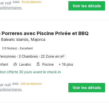
par nuit
€
380
5% de réduction
Voir les détails
pplémentaires
à Porreres avec Piscine Privée et BBQ
 Balearic islands, Majorca
·
(10 Notes)
Excellent
Personnes
·
3 Chambres
·
22 Zone en m²
enfant
Lavabo
Piscine
+ 19 plus
tion offerte 30 jours avant le check-in
ar nuit
€
355
24% de réduction
Voir les détails
pplémentaires