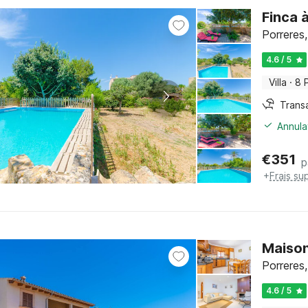
Finca 
Porreres,
4.6 / 5
Villa
·
8 
Trans
Annula
€
351
p
+
Frais su
Maison
Porreres,
4.6 / 5