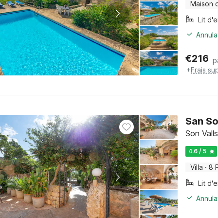
Maison 
Lit d'
Annula
€
216
p
+
Frais su
San So
Son Valls
4.6 / 5
Villa
·
8 
Lit d'
Annula