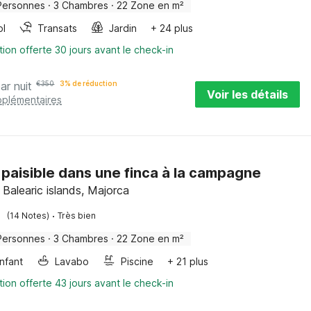
Personnes
·
3 Chambres
·
22 Zone en m²
ol
Transats
Jardin
+ 24 plus
tion offerte 30 jours avant le check-in
ar nuit
€
350
3% de réduction
Voir les détails
pplémentaires
 paisible dans une finca à la campagne
 Balearic islands, Majorca
·
(14 Notes)
Très bien
Personnes
·
3 Chambres
·
22 Zone en m²
enfant
Lavabo
Piscine
+ 21 plus
tion offerte 43 jours avant le check-in