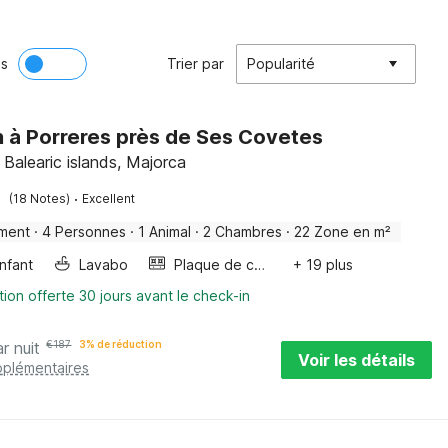
ès
Trier par
Popularité
 à Porreres près de Ses Covetes
 Balearic islands, Majorca
·
(18 Notes)
Excellent
ment
·
4 Personnes
·
1 Animal
·
2 Chambres
·
22 Zone en m²
enfant
Lavabo
Plaque de cuisson
+ 19 plus
tion offerte 30 jours avant le check-in
r nuit
€
187
3% de réduction
Voir les détails
pplémentaires