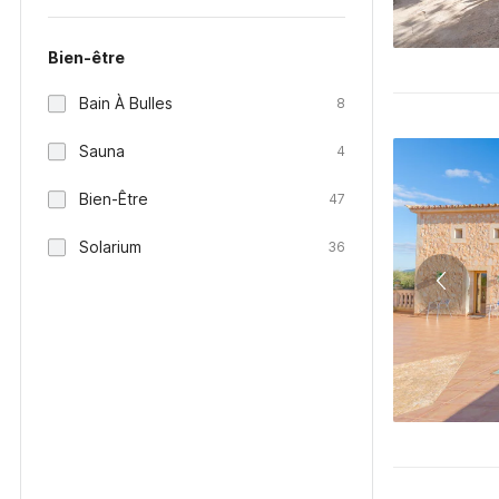
Bien-être
Bain À Bulles
8
Sauna
4
Bien-Être
47
Solarium
36