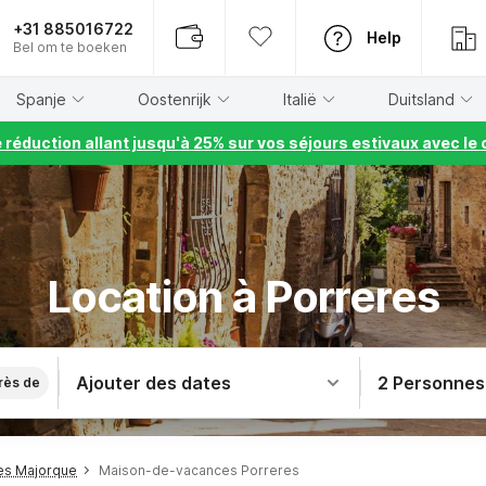
+31 885016722
Help
Bel om te boeken
Spanje
Oostenrijk
Italië
Duitsland
e réduction allant jusqu'à 25% sur vos séjours estivaux avec 
Location à Porreres
Ajouter des dates
2 Personnes
rès de
es Majorque
Maison-de-vacances Porreres