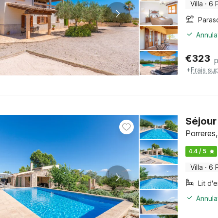
Villa
·
6 
Paras
Annula
€
323
p
+
Frais su
Séjour
Porreres,
4.4 / 5
Villa
·
6 
Lit d'
Annula