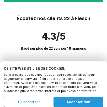
Écoutez nos clients 22 à Fiesch
4.3/5
Basé sur plus de 22 avis sur 16 maisons
Destinations les plus populaires pour les
CE SITE WEB UTILISE DES COOKIES.
vacances
Belvilla utilise des cookies (et des techniques similaires) pour
augmenter la convivialité du site et rendre le site plus
personnel. Avec ces cookies Belvilla et des tiers peuvent vous
Villes offrant les meilleures commodités pour les vacances
suivre sur et peut-être aussi en dehors de notre site Web, pour
ajuster les publicités à vos intérêts et pour vous permettre de
Maison de vacances en station de ski orsieres
Commodités populaires pour les vacances en Fiesch
partager des informations via les médias sociaux. En cliquant sur
Maison de vacances en station de ski champery
Accepter, vous acceptez de le faire. Plus d'informations peuvent
Maison de vacances en station de ski
Personnaliser
Accepter tout
être trouvées dans notre
Villes populaires pour les vacances en Valais
politique de cookie
.
Maison de vacances en station de ski val-dilliez