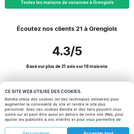
Toutes les maisons de vacances à Grengiols
Écoutez nos clients 21 à Grengiols
4.3/5
Basé sur plus de 21 avis sur 18 maisons
Destinations les plus populaires pour les
CE SITE WEB UTILISE DES COOKIES.
vacances
Belvilla utilise des cookies (et des techniques similaires) pour
augmenter la convivialité du site et rendre le site plus
personnel. Avec ces cookies Belvilla et des tiers peuvent vous
Villes offrant les meilleures commodités pour les vacances
suivre sur et peut-être aussi en dehors de notre site Web, pour
ajuster les publicités à vos intérêts et pour vous permettre de
Maison de vacances en station de ski orsieres
Commodités populaires pour les vacances en Grengiols
partager des informations via les médias sociaux. En cliquant sur
Maison de vacances en station de ski champery
Accepter, vous acceptez de le faire. Plus d'informations peuvent
Maison de vacances à la montagne
Personnaliser
Accepter tout