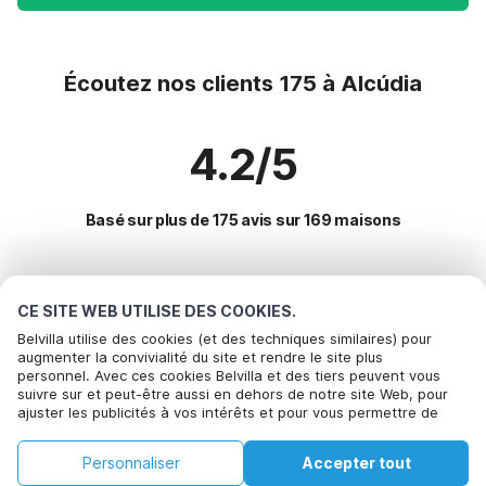
Écoutez nos clients 175 à Alcúdia
4.2/5
Basé sur plus de 175 avis sur 169 maisons
Destinations les plus populaires pour les
CE SITE WEB UTILISE DES COOKIES.
vacances
Belvilla utilise des cookies (et des techniques similaires) pour
augmenter la convivialité du site et rendre le site plus
personnel. Avec ces cookies Belvilla et des tiers peuvent vous
Villes offrant les meilleures commodités pour les vacances
suivre sur et peut-être aussi en dehors de notre site Web, pour
ajuster les publicités à vos intérêts et pour vous permettre de
Location de vacances pour enfants sencelles
Commodités populaires pour les vacances en Alcudia
partager des informations via les médias sociaux. En cliquant sur
Location de vacances pour enfants porreres
Accepter, vous acceptez de le faire. Plus d'informations peuvent
Location de vacances pour enfants
Personnaliser
Accepter tout
être trouvées dans notre
Villes populaires pour les vacances en Majorque
politique de cookie
.
Location de vacances pour enfants lloret-de-vistalegre