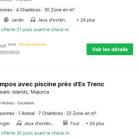
sonnes
·
4 Chambres
·
30 Zone en m²
Jardin
Jeux d'extérieur
+ 24 plus
 offerte 21 jours avant le check-in
nuit
€
793
43% de réduction
Voir les détails
émentaires
ampos avec piscine près d'Es Trenc
aric islands, Majorca
·
6 Notes)
Excellent
rsonnes
·
1 Animal
·
7 Chambres
·
22 Zone en m²
anger
Jeux d'extérieur
Four
+ 24 plus
 offerte 30 jours avant le check-in