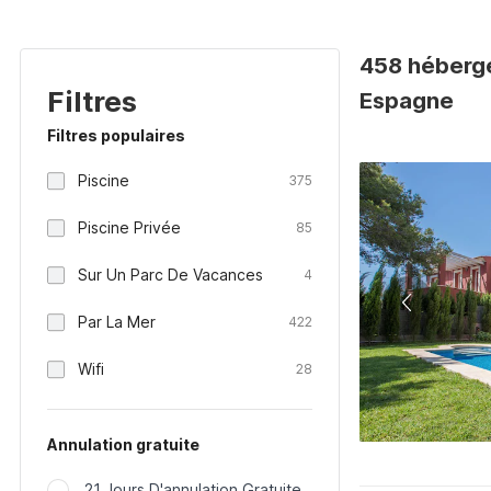
458 héberge
Filtres
Espagne
Filtres populaires
Piscine
375
Piscine Privée
85
Sur Un Parc De Vacances
4
Par La Mer
422
Wifi
28
Annulation gratuite
21 Jours D'annulation Gratuite