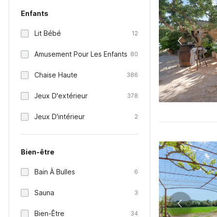
Enfants
Lit Bébé
12
Amusement Pour Les Enfants
80
Chaise Haute
386
Jeux D'extérieur
378
Jeux D'intérieur
2
Bien-être
Bain À Bulles
6
Sauna
3
Bien-Être
34