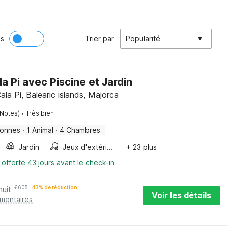
ès
Trier par
Popularité
ala Pi avec Piscine et Jardin
ala Pi, Balearic islands, Majorca
·
 Notes)
Très bien
sonnes
·
1 Animal
·
4 Chambres
Jardin
Jeux d'extérieur
+ 23 plus
 offerte 43 jours avant le check-in
nuit
€
605
43% de réduction
Voir les détails
émentaires