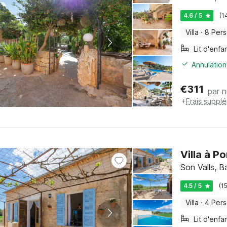
4.6 / 5
(1
Villa
·
8 Per
Lit d'enfa
Annulation
€
311
par n
+
Frais suppl
Villa à P
Son Valls, B
4.5 / 5
(1
Villa
·
4 Per
Lit d'enfa