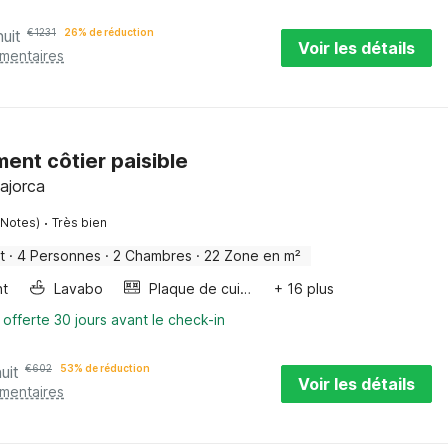
nuit
€
1231
26% de réduction
Voir les détails
émentaires
ent côtier paisible
ajorca
·
 Notes)
Très bien
t
·
4 Personnes
·
2 Chambres
·
22 Zone en m²
nt
Lavabo
Plaque de cuisson
+ 16 plus
 offerte 30 jours avant le check-in
uit
€
602
53% de réduction
Voir les détails
émentaires