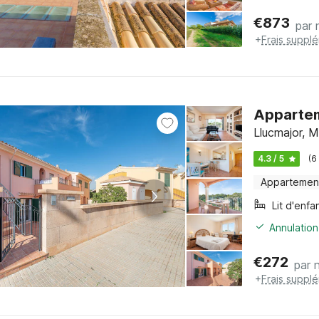
€
873
par 
+
Frais suppl
Appartem
Llucmajor, M
4.3 / 5
(6
Appartemen
Lit d'enfa
Annulation
€
272
par n
+
Frais suppl