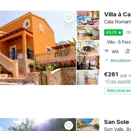
Villa à C
Cala Romanti
4.5 / 5
(1
Villa
·
6 Per
Wifi
Annulation
€
261
par n
+
Frais suppl
Kids zone av
San Sole 
Son Valls, B