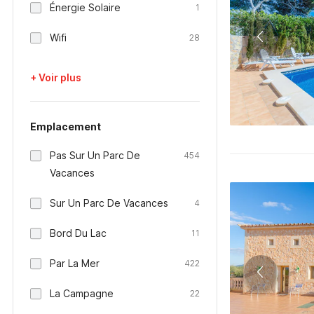
Énergie Solaire
1
Wifi
28
+ Voir plus
Emplacement
Pas Sur Un Parc De
454
Vacances
Sur Un Parc De Vacances
4
Bord Du Lac
11
Par La Mer
422
La Campagne
22