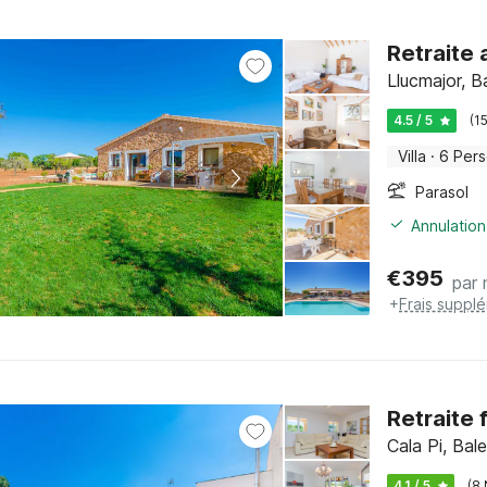
Retraite 
Llucmajor, B
4.5 / 5
(1
Villa
·
6 Per
Parasol
Annulation
€
395
par 
+
Frais suppl
Retraite 
Cala Pi, Bal
4.1 / 5
(8