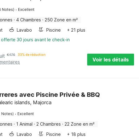
·
4 Notes)
Excellent
sonnes
·
4 Chambres
·
250 Zone en m²
nt
Lavabo
Piscine
+ 21 plus
 offerte 30 jours avant le check-in
uit
€
476
33% de réduction
Voir les détails
émentaires
orreres avec Piscine Privée & BBQ
alearic islands, Majorca
·
5 Notes)
Excellent
sonnes
·
1 Animal
·
2 Chambres
·
22 Zone en m²
nt
Lavabo
Piscine
+ 18 plus