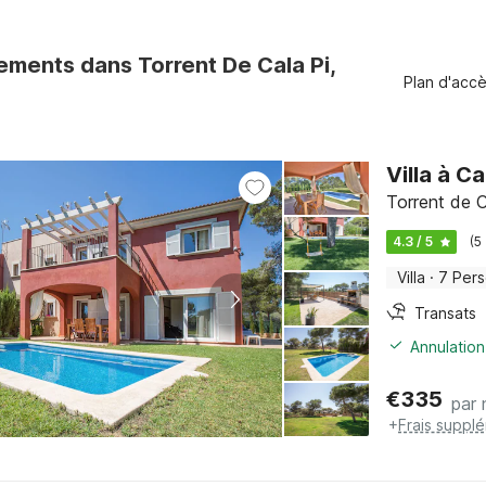
ments dans Torrent De Cala Pi,
Plan d'acc
Villa à C
Torrent de C
4.3 / 5
(5
Villa
·
7 Per
Transats
Annulation
€
335
par 
+
Frais suppl