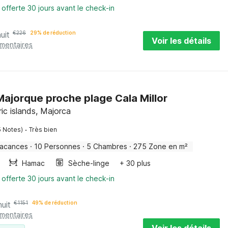
 offerte 30 jours avant le check-in
uit
€
226
29% de réduction
Voir les détails
émentaires
Majorque proche plage Cala Millor
ric islands, Majorca
·
5 Notes)
Très bien
vacances
·
10 Personnes
·
5 Chambres
·
275 Zone en m²
Hamac
Sèche-linge
+ 30 plus
 offerte 30 jours avant le check-in
nuit
€
1151
49% de réduction
émentaires