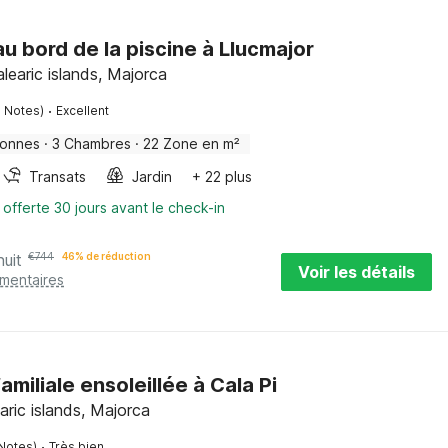
au bord de la piscine à Llucmajor
alearic islands, Majorca
·
5 Notes)
Excellent
sonnes
·
3 Chambres
·
22 Zone en m²
Transats
Jardin
+ 22 plus
 offerte 30 jours avant le check-in
nuit
€
744
46% de réduction
Voir les détails
émentaires
familiale ensoleillée à Cala Pi
earic islands, Majorca
·
 Notes)
Très bien