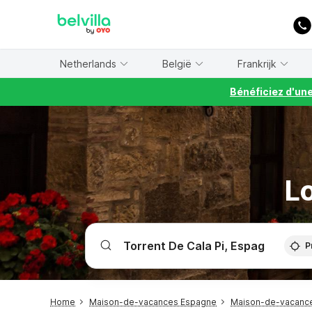
WIZARD MEMBER
Netherlands
België
Frankrijk
Bénéficiez d'un
Lo
P
Home
Maison-de-vacances Espagne
Maison-de-vacanc