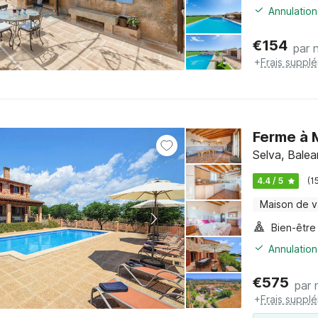
Annulation
€
154
par n
+
Frais suppl
Ferme à 
Selva, Balea
4.4 / 5
(1
Maison de 
Bien-être
Annulation
€
575
par 
+
Frais suppl