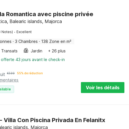
ala Romantica avec piscine privée
ca, Balearic islands, Majorca
·
3 Notes)
Excellent
sonnes
·
3 Chambres
·
138 Zone en m²
Transats
Jardin
+ 26 plus
 offerte 43 jours avant le check-in
uit
€
599
55% de réduction
émentaires
Voir les détails
ailable
- Villa Con Piscina Privada En Felanitx
alearic islands, Majorca