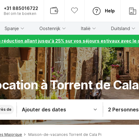
+31 885016722
Help
Bel om te boeken
Spanje
Oostenrijk
Italië
Duitsland
e réduction allant jusqu'à 25% sur vos séjours estivaux avec 
cation à Torrent de Cala
Ajouter des dates
2 Personnes
rès de
es Majorque
Maison-de-vacances Torrent de Cala Pi