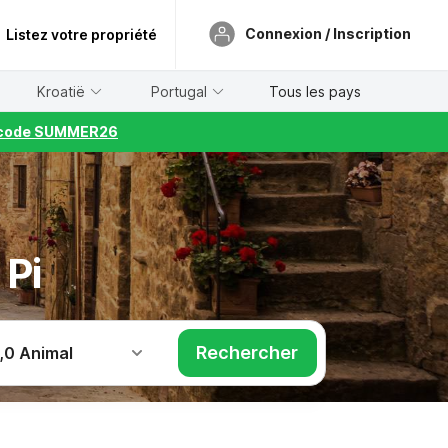
Connexion / Inscription
Listez votre propriété
Kroatië
Portugal
Tous les pays
le code SUMMER26
 Pi
Rechercher
,
0 Animal