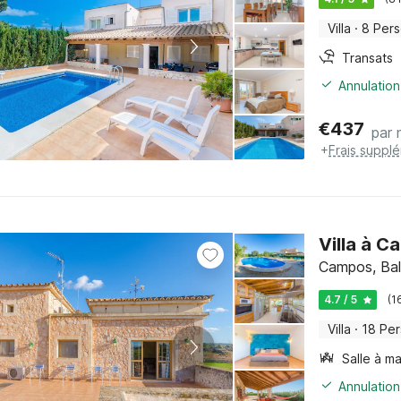
Villa
·
8 Per
Transats
Annulation
€
437
par 
+
Frais suppl
Villa à C
Campos, Bale
4.7 / 5
(1
Villa
·
18 Pe
Salle à m
Annulation