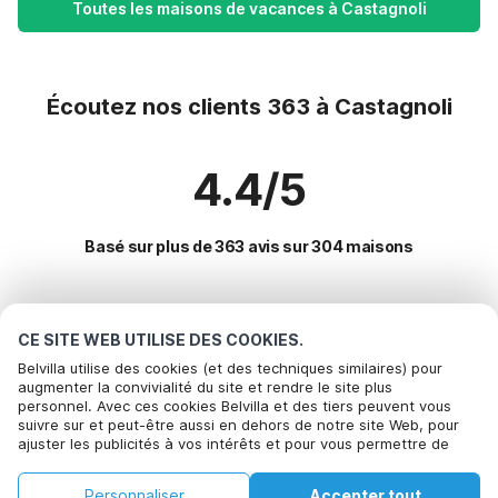
Toutes les maisons de vacances à Castagnoli
Écoutez nos clients 363 à Castagnoli
4.4/5
Basé sur plus de 363 avis sur 304 maisons
Destinations les plus populaires pour les
CE SITE WEB UTILISE DES COOKIES.
vacances
Belvilla utilise des cookies (et des techniques similaires) pour
augmenter la convivialité du site et rendre le site plus
personnel. Avec ces cookies Belvilla et des tiers peuvent vous
Villes offrant les meilleures commodités pour les vacances
suivre sur et peut-être aussi en dehors de notre site Web, pour
ajuster les publicités à vos intérêts et pour vous permettre de
Location de vacances pour enfants arezzo
Commodités populaires pour les vacances en Castagnoli
partager des informations via les médias sociaux. En cliquant sur
Location de vacances pour enfants monte-san-savino
Accepter, vous acceptez de le faire. Plus d'informations peuvent
Location de vacances pour enfants
Personnaliser
Accepter tout