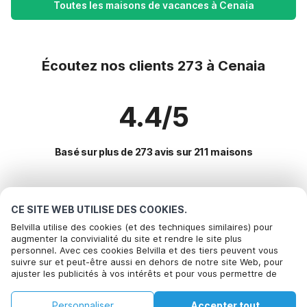
Toutes les maisons de vacances à Cenaia
Écoutez nos clients 273 à Cenaia
4.4/5
Basé sur plus de 273 avis sur 211 maisons
Destinations les plus populaires pour les
CE SITE WEB UTILISE DES COOKIES.
vacances
Belvilla utilise des cookies (et des techniques similaires) pour
augmenter la convivialité du site et rendre le site plus
personnel. Avec ces cookies Belvilla et des tiers peuvent vous
Villes offrant les meilleures commodités pour les vacances
suivre sur et peut-être aussi en dehors de notre site Web, pour
ajuster les publicités à vos intérêts et pour vous permettre de
Location de vacances pour enfants arezzo
Commodités populaires pour les vacances en Cenaia
partager des informations via les médias sociaux. En cliquant sur
Location de vacances pour enfants monte-san-savino
Accepter, vous acceptez de le faire. Plus d'informations peuvent
Location de vacances pour enfants
Personnaliser
Accepter tout