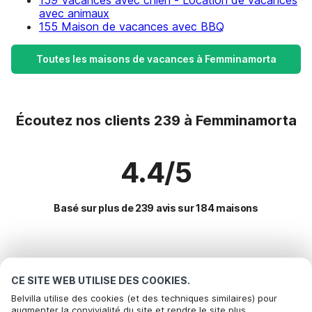
159 Vacances avec chien - Location de vacances
avec animaux
155 Maison de vacances avec BBQ
Toutes les maisons de vacances à Femminamorta
Écoutez nos clients 239 à Femminamorta
4.4/5
Basé sur plus de 239 avis sur 184 maisons
Destinations les plus populaires pour les
vacances
CE SITE WEB UTILISE DES COOKIES.
Belvilla utilise des cookies (et des techniques similaires) pour
augmenter la convivialité du site et rendre le site plus
Villes offrant les meilleures commodités pour les vacances