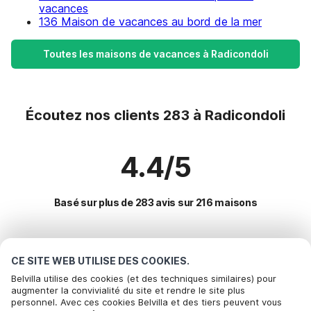
vacances
136 Maison de vacances au bord de la mer
Toutes les maisons de vacances à Radicondoli
Écoutez nos clients 283 à Radicondoli
4.4/5
Basé sur plus de 283 avis sur 216 maisons
Destinations les plus populaires pour les
CE SITE WEB UTILISE DES COOKIES.
vacances
Belvilla utilise des cookies (et des techniques similaires) pour
augmenter la convivialité du site et rendre le site plus
personnel. Avec ces cookies Belvilla et des tiers peuvent vous
Villes offrant les meilleures commodités pour les vacances