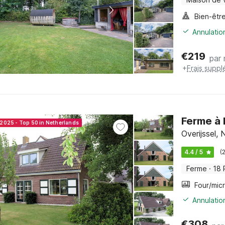
Bien-êtr
Annulatio
€
219
par 
+
Frais suppl
Ferme à 
 2025 - Top 50 in Netherlands
Overijssel,
4.4 / 5
(
Ferme
·
18 
Annulatio
€
308