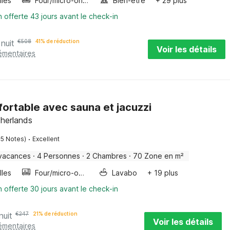
lles
Four/micro-onde combinés
Bien-être
+ 29 plus
n offerte 43 jours avant le check-in
 nuit
€
508
41% de réduction
Voir les détails
émentaires
nfortable avec sauna et jacuzzi
herlands
·
55 Notes)
Excellent
vacances
·
4 Personnes
·
2 Chambres
·
70 Zone en m²
lles
Four/micro-onde combinés
Lavabo
+ 19 plus
n offerte 30 jours avant le check-in
nuit
€
247
21% de réduction
Voir les détails
émentaires