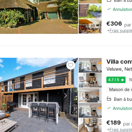
Bain à bu
Annulatio
€
306
par
+
Frais suppl
Villa co
Veluwe, Net
4.7 / 5
(
Maison de 
Bain à bu
Annulatio
€
189
par 
+
Frais suppl