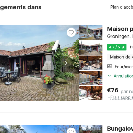
rgements dans
Plan d'acc
Maison p
Groningen, 
4.7 / 5
(
Maison de 
Annulatio
€
76
par nu
+
Frais suppl
Bungalow