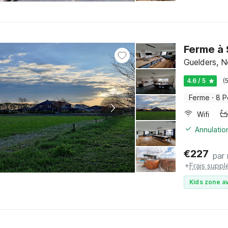
Ferme à 
Guelders, N
4.6 / 5
(
Ferme
·
8 P
Wifi
Annulatio
€
227
par 
+
Frais suppl
Kids zone av