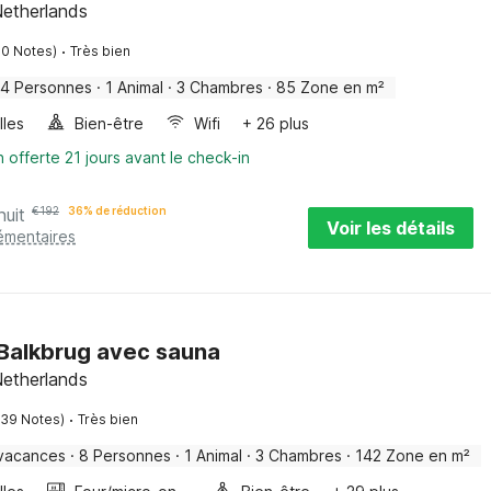
 Netherlands
·
70 Notes)
Très bien
4 Personnes
·
1 Animal
·
3 Chambres
·
85 Zone en m²
lles
Bien-être
Wifi
+ 26 plus
n offerte 21 jours avant le check-in
nuit
€
192
36% de réduction
Voir les détails
émentaires
Balkbrug avec sauna
 Netherlands
·
139 Notes)
Très bien
vacances
·
8 Personnes
·
1 Animal
·
3 Chambres
·
142 Zone en m²