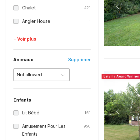
Chalet
421
Angler House
1
+ Voir plus
Animaux
Supprimer
Not allowed
Belvilla Award Winner
Enfants
Lit Bébé
161
Amusement Pour Les
950
Enfants