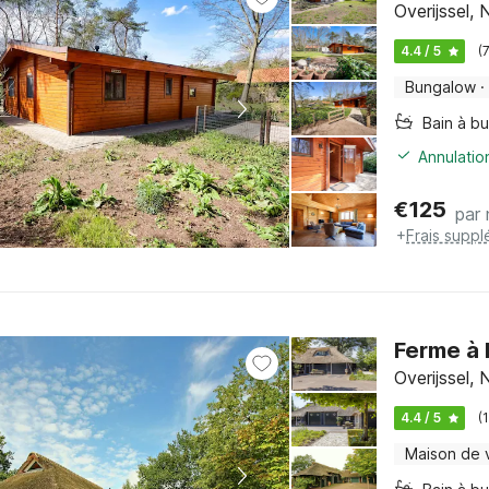
Overijssel,
4.4 / 5
(
Bungalow
·
Bain à bu
Annulatio
€
125
par 
+
Frais suppl
Ferme à 
Overijssel,
4.4 / 5
(
Maison de 