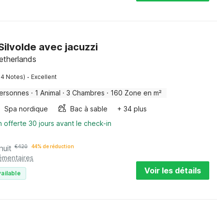
Silvolde avec jacuzzi
etherlands
·
54 Notes)
Excellent
ersonnes
·
1 Animal
·
3 Chambres
·
160 Zone en m²
Spa nordique
Bac à sable
+ 34 plus
n offerte 30 jours avant le check-in
nuit
€
420
44% de réduction
émentaires
Voir les détails
ailable