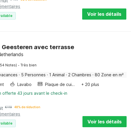
 nuit
émentaires
Voir les détails
ailable
 Geesteren avec terrasse
 Netherlands
·
154 Notes)
Très bien
vacances
·
5 Personnes
·
1 Animal
·
2 Chambres
·
80 Zone en m²
ant
Lavabo
Plaque de cuisson
+ 20 plus
n offerte 43 jours avant le check-in
it
€
119
48% de réduction
émentaires
Voir les détails
ailable