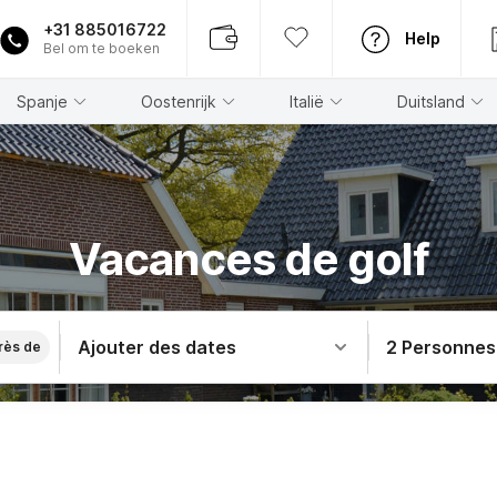
+31 885016722
Help
Bel om te boeken
Spanje
Oostenrijk
Italië
Duitsland
Vacances de golf
Ajouter des dates
2 Personnes
rès de