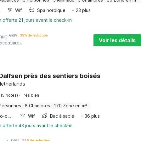
e
Wifi
Spa nordique
+ 23 plus
n offerte 21 jours avant le check-in
nuit
€
329
35% de réduction
Voir les détails
émentaires
Dalfsen près des sentiers boisés
 Netherlands
·
215 Notes)
Très bien
Personnes
·
8 Chambres
·
170 Zone en m²
Four/micro-onde combinés
Wifi
Bac à sable
+ 36 plus
n offerte 43 jours avant le check-in
€
468
32% de réduction