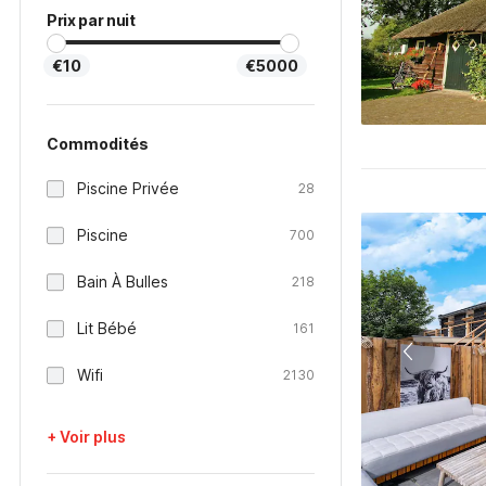
Prix par nuit
€10
€5000
Commodités
Piscine Privée
28
Piscine
700
Bain À Bulles
218
Lit Bébé
161
Wifi
2130
+ Voir plus