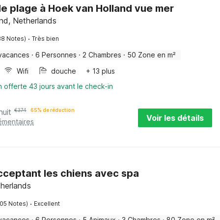
e plage à Hoek van Holland vue mer
nd, Netherlands
·
88 Notes)
Très bien
vacances
·
6 Personnes
·
2 Chambres
·
50 Zone en m²
Wifi
douche
+ 13 plus
n offerte 43 jours avant le check-in
nuit
€
374
65% de réduction
Voir les détails
émentaires
cceptant les chiens avec spa
herlands
·
105 Notes)
Excellent
vacances
·
6 Personnes
·
5 Animaux
·
3 Chambres
·
80 Zone en m²