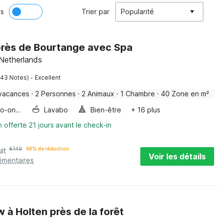
ès
Trier par
Popularité
rès de Bourtange avec Spa
Netherlands
·
143 Notes)
Excellent
vacances
·
2 Personnes
·
2 Animaux
·
1 Chambre
·
40 Zone en m²
Four/micro-onde combinés
Lavabo
Bien-être
+ 16 plus
n offerte 21 jours avant le check-in
it
€
149
48% de réduction
Voir les détails
émentaires
 à Holten près de la forêt