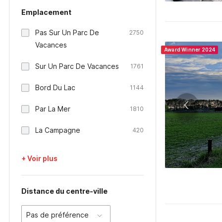
Emplacement
Pas Sur Un Parc De
2750
Vacances
Award Winner 2024
Sur Un Parc De Vacances
1761
Bord Du Lac
1144
Par La Mer
1810
La Campagne
420
+ Voir plus
Distance du centre-ville
Pas de préférence