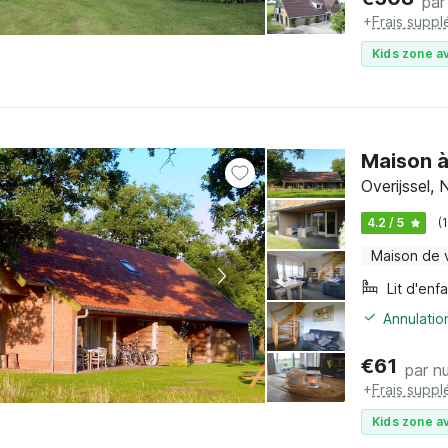
par
+
Frais suppl
Kids zone av
Maison à
Overijssel,
4.2 / 5
(
Maison de 
Lit d'enf
Annulatio
€
61
par nu
+
Frais suppl
Kids zone av