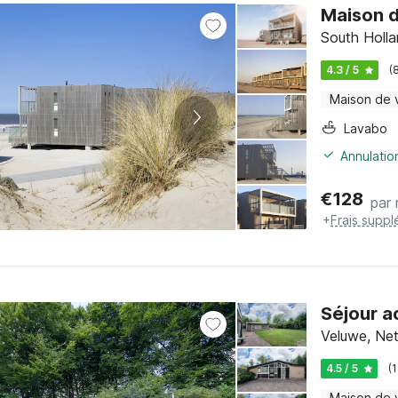
Maison d
South Holla
4.3 / 5
(
Maison de 
Lavabo
Annulatio
€
128
par 
+
Frais suppl
Séjour a
Veluwe, Net
4.5 / 5
(
Maison de 